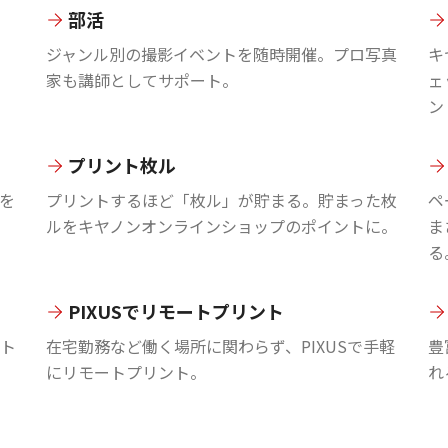
部活
ジャンル別の撮影イベントを随時開催。プロ写真
キ
家も講師としてサポート。
ェ
ン
プリント枚ル
を
プリントするほど「枚ル」が貯まる。貯まった枚
ペ
ルをキヤノンオンラインショップのポイントに。
ま
る
PIXUSでリモートプリント
ント
在宅勤務など働く場所に関わらず、PIXUSで手軽
豊
にリモートプリント。
れ