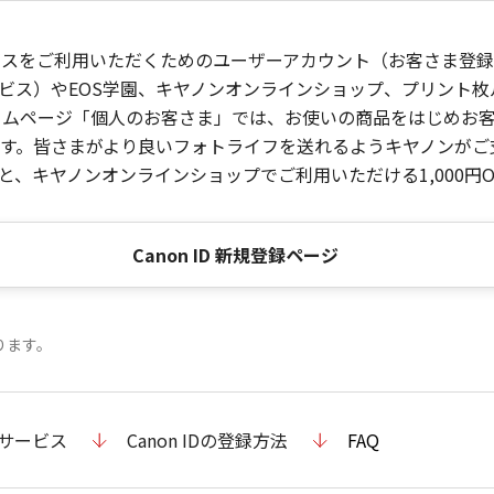
ービスをご利用いただくためのユーザーアカウント（お客さま登録情
ビス）やEOS学園、キヤノンオンラインショップ、プリント
ンホームページ「個人のお客さま」では、お使いの商品をはじめ
。皆さまがより良いフォトライフを送れるようキヤノンがご支援
、キヤノンオンラインショップでご利用いただける1,000円O
Canon ID 新規登録ページ
ります。
のサービス
Canon IDの登録方法
FAQ