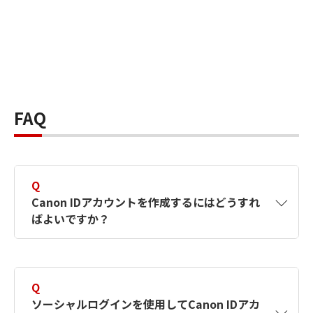
FAQ
Q
Canon IDアカウントを作成するにはどうすれ
ばよいですか？
A
Canon IDアカウントは、氏名、メールアドレス
とパスワードを入力して作成できます。ソーシ
Q
ャルログインを使用して作成することもできま
ソーシャルログインを使用してCanon IDアカ
す。詳しい作成方法は
【カメラ】Canon IDとは