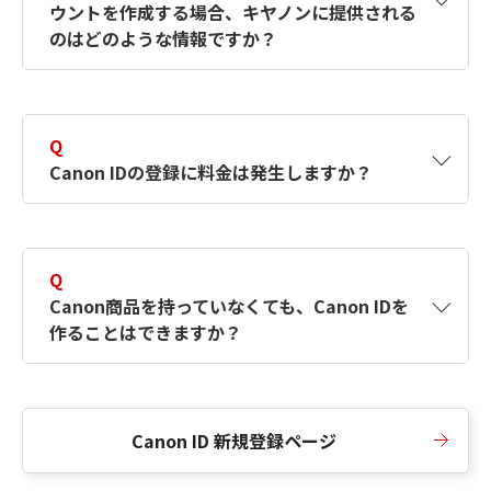
ウントを作成する場合、キヤノンに提供される
何ですか？Canon IDの作成方法は？
をご確認く
のはどのような情報ですか？
ださい。
A
キヤノンはメールアドレスと一部の情報（お客
さまが共有設定しているもの）をお客さまが選
Q
択したサービスから取得します。アカウントを
Canon IDの登録に料金は発生しますか？
簡単に作成できるように、この情報を使用して
Canon IDの登録フォームを入力します。
A
Canon IDの登録には料金は発生しません。
Q
Canon商品を持っていなくても、Canon IDを
作ることはできますか？
A
Canon商品をお持ちでなくても、Canon IDを作
ることができます。
Canon ID 新規登録ページ