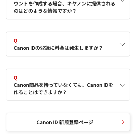
ウントを作成する場合、キヤノンに提供される
何ですか？Canon IDの作成方法は？
をご確認く
のはどのような情報ですか？
ださい。
A
キヤノンはメールアドレスと一部の情報（お客
さまが共有設定しているもの）をお客さまが選
Q
択したサービスから取得します。アカウントを
Canon IDの登録に料金は発生しますか？
簡単に作成できるように、この情報を使用して
Canon IDの登録フォームを入力します。
A
Canon IDの登録には料金は発生しません。
Q
Canon商品を持っていなくても、Canon IDを
作ることはできますか？
A
Canon商品をお持ちでなくても、Canon IDを作
ることができます。
Canon ID 新規登録ページ