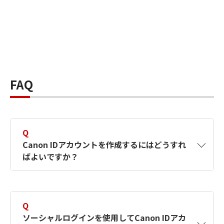
FAQ
Q
Canon IDアカウントを作成するにはどうすれ
ばよいですか？
A
Canon IDアカウントは、氏名、メールアドレス
とパスワードを入力して作成できます。ソーシ
Q
ャルログインを使用して作成することもできま
ソーシャルログインを使用してCanon IDアカ
す。詳しい作成方法は
【カメラ】Canon IDとは