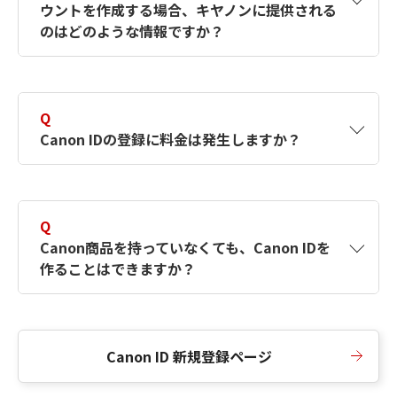
ウントを作成する場合、キヤノンに提供される
何ですか？Canon IDの作成方法は？
をご確認く
のはどのような情報ですか？
ださい。
A
キヤノンはメールアドレスと一部の情報（お客
さまが共有設定しているもの）をお客さまが選
Q
択したサービスから取得します。アカウントを
Canon IDの登録に料金は発生しますか？
簡単に作成できるように、この情報を使用して
Canon IDの登録フォームを入力します。
A
Canon IDの登録には料金は発生しません。
Q
Canon商品を持っていなくても、Canon IDを
作ることはできますか？
A
Canon商品をお持ちでなくても、Canon IDを作
ることができます。
Canon ID 新規登録ページ