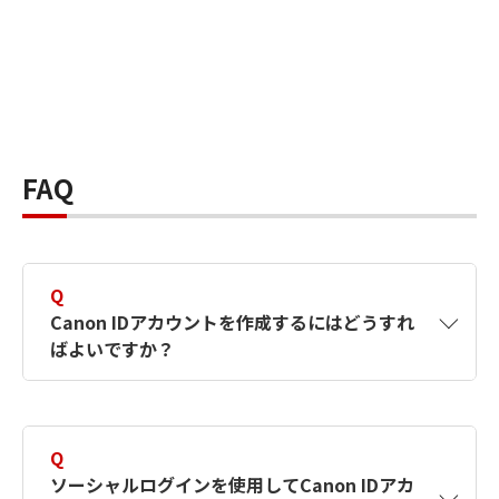
FAQ
Q
Canon IDアカウントを作成するにはどうすれ
ばよいですか？
A
Canon IDアカウントは、氏名、メールアドレス
とパスワードを入力して作成できます。ソーシ
Q
ャルログインを使用して作成することもできま
ソーシャルログインを使用してCanon IDアカ
す。詳しい作成方法は
【カメラ】Canon IDとは