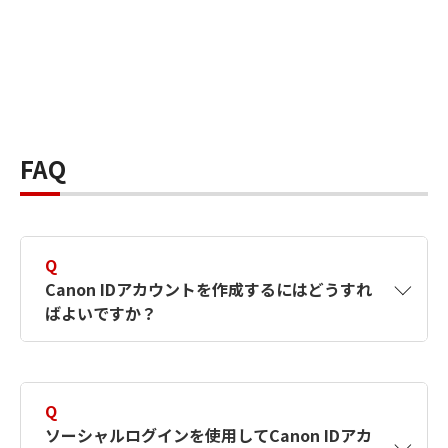
FAQ
Q
Canon IDアカウントを作成するにはどうすれ
ばよいですか？
A
Canon IDアカウントは、氏名、メールアドレス
とパスワードを入力して作成できます。ソーシ
Q
ャルログインを使用して作成することもできま
ソーシャルログインを使用してCanon IDアカ
す。詳しい作成方法は
【カメラ】Canon IDとは