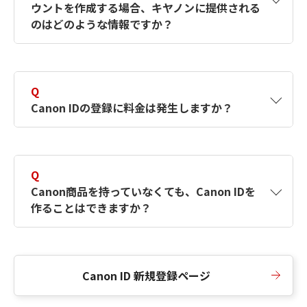
ウントを作成する場合、キヤノンに提供される
何ですか？Canon IDの作成方法は？
をご確認く
のはどのような情報ですか？
ださい。
A
キヤノンはメールアドレスと一部の情報（お客
さまが共有設定しているもの）をお客さまが選
Q
択したサービスから取得します。アカウントを
Canon IDの登録に料金は発生しますか？
簡単に作成できるように、この情報を使用して
Canon IDの登録フォームを入力します。
A
Canon IDの登録には料金は発生しません。
Q
Canon商品を持っていなくても、Canon IDを
作ることはできますか？
A
Canon商品をお持ちでなくても、Canon IDを作
ることができます。
Canon ID 新規登録ページ