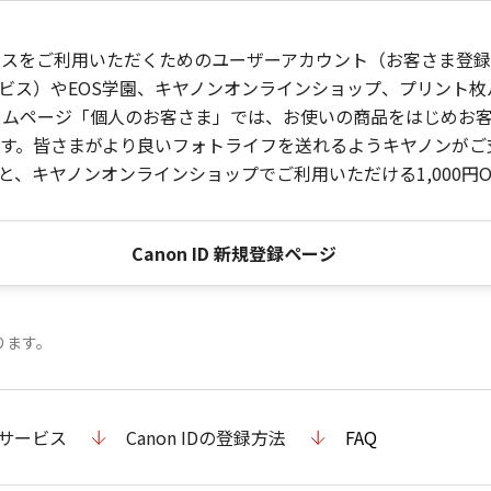
ービスをご利用いただくためのユーザーアカウント（お客さま登録情
ビス）やEOS学園、キヤノンオンラインショップ、プリント
ンホームページ「個人のお客さま」では、お使いの商品をはじめ
。皆さまがより良いフォトライフを送れるようキヤノンがご支援
、キヤノンオンラインショップでご利用いただける1,000円O
Canon ID 新規登録ページ
ります。
のサービス
Canon IDの登録方法
FAQ