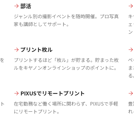
部活
ジャンル別の撮影イベントを随時開催。プロ写真
キ
家も講師としてサポート。
ェ
ン
プリント枚ル
を
プリントするほど「枚ル」が貯まる。貯まった枚
ペ
ルをキヤノンオンラインショップのポイントに。
ま
る
PIXUSでリモートプリント
ント
在宅勤務など働く場所に関わらず、PIXUSで手軽
豊
にリモートプリント。
れ