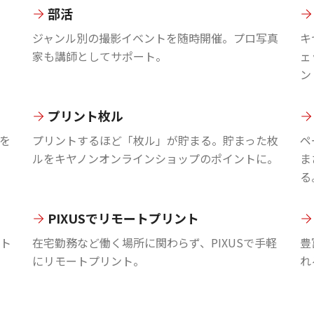
部活
ジャンル別の撮影イベントを随時開催。プロ写真
キ
家も講師としてサポート。
ェ
ン
プリント枚ル
を
プリントするほど「枚ル」が貯まる。貯まった枚
ペ
ルをキヤノンオンラインショップのポイントに。
ま
る
PIXUSでリモートプリント
ント
在宅勤務など働く場所に関わらず、PIXUSで手軽
豊
にリモートプリント。
れ