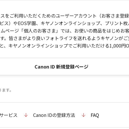
ービスをご利用いただくためのユーザーアカウント（お客さま登録情
ビス）やEOS学園、キヤノンオンラインショップ、プリント
ンホームページ「個人のお客さま」では、お使いの商品をはじめ
。皆さまがより良いフォトライフを送れるようキヤノンがご支援
、キヤノンオンラインショップでご利用いただける1,000円O
Canon ID 新規登録ページ
ります。
のサービス
Canon IDの登録方法
FAQ