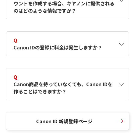
ウントを作成する場合、キヤノンに提供される
何ですか？Canon IDの作成方法は？
をご確認く
のはどのような情報ですか？
ださい。
A
キヤノンはメールアドレスと一部の情報（お客
さまが共有設定しているもの）をお客さまが選
Q
択したサービスから取得します。アカウントを
Canon IDの登録に料金は発生しますか？
簡単に作成できるように、この情報を使用して
Canon IDの登録フォームを入力します。
A
Canon IDの登録には料金は発生しません。
Q
Canon商品を持っていなくても、Canon IDを
作ることはできますか？
A
Canon商品をお持ちでなくても、Canon IDを作
ることができます。
Canon ID 新規登録ページ