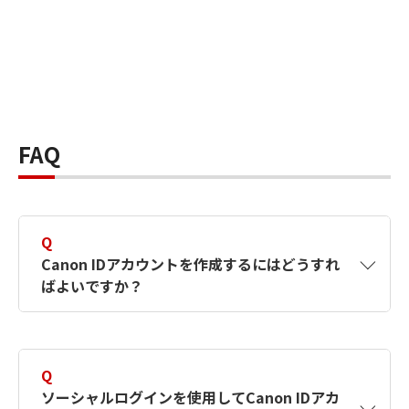
FAQ
Q
Canon IDアカウントを作成するにはどうすれ
ばよいですか？
A
Canon IDアカウントは、氏名、メールアドレス
とパスワードを入力して作成できます。ソーシ
Q
ャルログインを使用して作成することもできま
ソーシャルログインを使用してCanon IDアカ
す。詳しい作成方法は
【カメラ】Canon IDとは