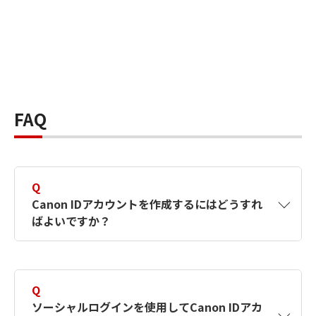
FAQ
Q
Canon IDアカウントを作成するにはどうすれ
ばよいですか？
A
Canon IDアカウントは、氏名、メールアドレス
とパスワードを入力して作成できます。ソーシ
Q
ャルログインを使用して作成することもできま
ソーシャルログインを使用してCanon IDアカ
す。詳しい作成方法は
【カメラ】Canon IDとは