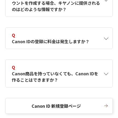
ウントを作成する場合、キヤノンに提供される
何ですか？Canon IDの作成方法は？
をご確認く
のはどのような情報ですか？
ださい。
A
キヤノンはメールアドレスと一部の情報（お客
さまが共有設定しているもの）をお客さまが選
Q
択したサービスから取得します。アカウントを
Canon IDの登録に料金は発生しますか？
簡単に作成できるように、この情報を使用して
Canon IDの登録フォームを入力します。
A
Canon IDの登録には料金は発生しません。
Q
Canon商品を持っていなくても、Canon IDを
作ることはできますか？
A
Canon商品をお持ちでなくても、Canon IDを作
ることができます。
Canon ID 新規登録ページ