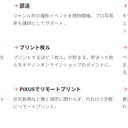
部活
ジャンル別の撮影イベントを随時開催。プロ写真
キ
家も講師としてサポート。
ェ
ン
プリント枚ル
を
プリントするほど「枚ル」が貯まる。貯まった枚
ペ
ルをキヤノンオンラインショップのポイントに。
ま
る
PIXUSでリモートプリント
ント
在宅勤務など働く場所に関わらず、PIXUSで手軽
豊
にリモートプリント。
れ