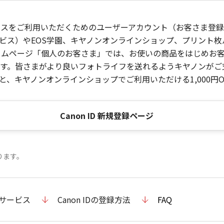
ービスをご利用いただくためのユーザーアカウント（お客さま登録情
ビス）やEOS学園、キヤノンオンラインショップ、プリント
ンホームページ「個人のお客さま」では、お使いの商品をはじめ
。皆さまがより良いフォトライフを送れるようキヤノンがご支援
、キヤノンオンラインショップでご利用いただける1,000円O
Canon ID 新規登録ページ
ります。
のサービス
Canon IDの登録方法
FAQ