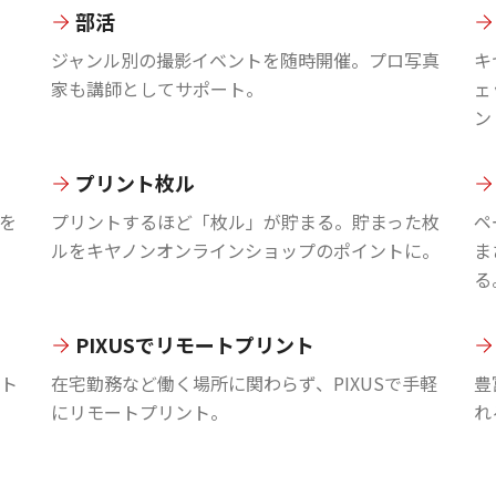
部活
ジャンル別の撮影イベントを随時開催。プロ写真
キ
家も講師としてサポート。
ェ
ン
プリント枚ル
を
プリントするほど「枚ル」が貯まる。貯まった枚
ペ
ルをキヤノンオンラインショップのポイントに。
ま
る
PIXUSでリモートプリント
ント
在宅勤務など働く場所に関わらず、PIXUSで手軽
豊
にリモートプリント。
れ