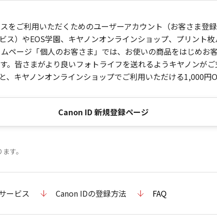
ービスをご利用いただくためのユーザーアカウント（お客さま登録情
ビス）やEOS学園、キヤノンオンラインショップ、プリント
ンホームページ「個人のお客さま」では、お使いの商品をはじめ
。皆さまがより良いフォトライフを送れるようキヤノンがご支援
、キヤノンオンラインショップでご利用いただける1,000円O
Canon ID 新規登録ページ
ります。
のサービス
Canon IDの登録方法
FAQ