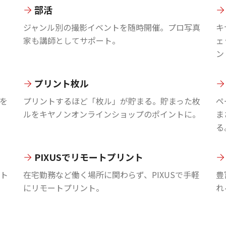
部活
ジャンル別の撮影イベントを随時開催。プロ写真
キ
家も講師としてサポート。
ェ
ン
プリント枚ル
を
プリントするほど「枚ル」が貯まる。貯まった枚
ペ
ルをキヤノンオンラインショップのポイントに。
ま
る
PIXUSでリモートプリント
ント
在宅勤務など働く場所に関わらず、PIXUSで手軽
豊
にリモートプリント。
れ