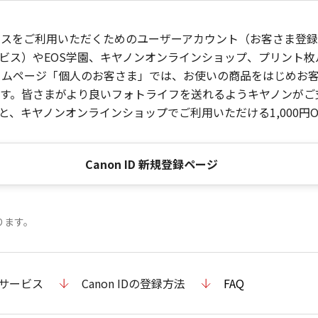
ービスをご利用いただくためのユーザーアカウント（お客さま登録情
ビス）やEOS学園、キヤノンオンラインショップ、プリント
ンホームページ「個人のお客さま」では、お使いの商品をはじめ
。皆さまがより良いフォトライフを送れるようキヤノンがご支援
、キヤノンオンラインショップでご利用いただける1,000円O
Canon ID 新規登録ページ
ります。
のサービス
Canon IDの登録方法
FAQ