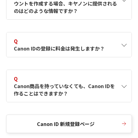
ウントを作成する場合、キヤノンに提供される
何ですか？Canon IDの作成方法は？
をご確認く
のはどのような情報ですか？
ださい。
A
キヤノンはメールアドレスと一部の情報（お客
さまが共有設定しているもの）をお客さまが選
Q
択したサービスから取得します。アカウントを
Canon IDの登録に料金は発生しますか？
簡単に作成できるように、この情報を使用して
Canon IDの登録フォームを入力します。
A
Canon IDの登録には料金は発生しません。
Q
Canon商品を持っていなくても、Canon IDを
作ることはできますか？
A
Canon商品をお持ちでなくても、Canon IDを作
ることができます。
Canon ID 新規登録ページ