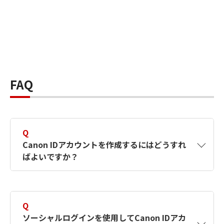
FAQ
Q
Canon IDアカウントを作成するにはどうすれ
ばよいですか？
A
Canon IDアカウントは、氏名、メールアドレス
とパスワードを入力して作成できます。ソーシ
Q
ャルログインを使用して作成することもできま
ソーシャルログインを使用してCanon IDアカ
す。詳しい作成方法は
【カメラ】Canon IDとは