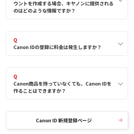
ウントを作成する場合、キヤノンに提供される
何ですか？Canon IDの作成方法は？
をご確認く
のはどのような情報ですか？
ださい。
A
キヤノンはメールアドレスと一部の情報（お客
さまが共有設定しているもの）をお客さまが選
Q
択したサービスから取得します。アカウントを
Canon IDの登録に料金は発生しますか？
簡単に作成できるように、この情報を使用して
Canon IDの登録フォームを入力します。
A
Canon IDの登録には料金は発生しません。
Q
Canon商品を持っていなくても、Canon IDを
作ることはできますか？
A
Canon商品をお持ちでなくても、Canon IDを作
ることができます。
Canon ID 新規登録ページ