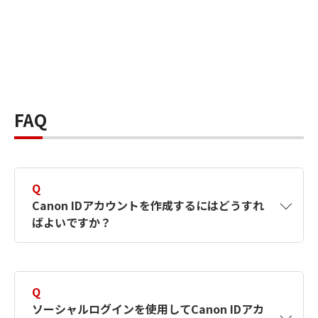
FAQ
Q
Canon IDアカウントを作成するにはどうすれ
ばよいですか？
A
Canon IDアカウントは、氏名、メールアドレス
とパスワードを入力して作成できます。ソーシ
Q
ャルログインを使用して作成することもできま
ソーシャルログインを使用してCanon IDアカ
す。詳しい作成方法は
【カメラ】Canon IDとは