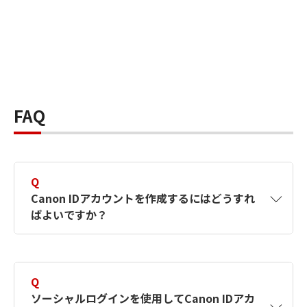
FAQ
Q
Canon IDアカウントを作成するにはどうすれ
ばよいですか？
A
Canon IDアカウントは、氏名、メールアドレス
とパスワードを入力して作成できます。ソーシ
Q
ャルログインを使用して作成することもできま
ソーシャルログインを使用してCanon IDアカ
す。詳しい作成方法は
【カメラ】Canon IDとは