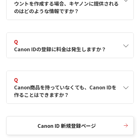
ウントを作成する場合、キヤノンに提供される
何ですか？Canon IDの作成方法は？
をご確認く
のはどのような情報ですか？
ださい。
A
キヤノンはメールアドレスと一部の情報（お客
さまが共有設定しているもの）をお客さまが選
Q
択したサービスから取得します。アカウントを
Canon IDの登録に料金は発生しますか？
簡単に作成できるように、この情報を使用して
Canon IDの登録フォームを入力します。
A
Canon IDの登録には料金は発生しません。
Q
Canon商品を持っていなくても、Canon IDを
作ることはできますか？
A
Canon商品をお持ちでなくても、Canon IDを作
ることができます。
Canon ID 新規登録ページ