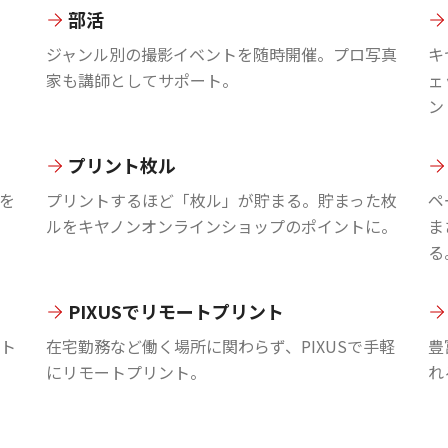
部活
ジャンル別の撮影イベントを随時開催。プロ写真
キ
家も講師としてサポート。
ェ
ン
プリント枚ル
を
プリントするほど「枚ル」が貯まる。貯まった枚
ペ
ルをキヤノンオンラインショップのポイントに。
ま
る
PIXUSでリモートプリント
ント
在宅勤務など働く場所に関わらず、PIXUSで手軽
豊
にリモートプリント。
れ