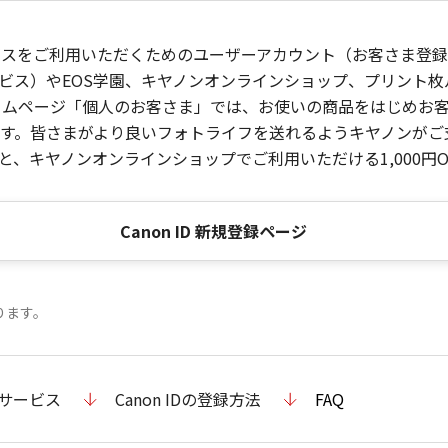
ービスをご利用いただくためのユーザーアカウント（お客さま登録情
ビス）やEOS学園、キヤノンオンラインショップ、プリント
ンホームページ「個人のお客さま」では、お使いの商品をはじめ
。皆さまがより良いフォトライフを送れるようキヤノンがご支援
、キヤノンオンラインショップでご利用いただける1,000円O
Canon ID 新規登録ページ
ります。
のサービス
Canon IDの登録方法
FAQ