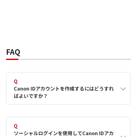
FAQ
Q
Canon IDアカウントを作成するにはどうすれ
ばよいですか？
A
Canon IDアカウントは、氏名、メールアドレス
とパスワードを入力して作成できます。ソーシ
Q
ャルログインを使用して作成することもできま
ソーシャルログインを使用してCanon IDアカ
す。詳しい作成方法は
【カメラ】Canon IDとは