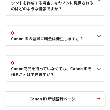
ウントを作成する場合、キヤノンに提供される
何ですか？Canon IDの作成方法は？
をご確認く
のはどのような情報ですか？
ださい。
A
キヤノンはメールアドレスと一部の情報（お客
さまが共有設定しているもの）をお客さまが選
Q
択したサービスから取得します。アカウントを
Canon IDの登録に料金は発生しますか？
簡単に作成できるように、この情報を使用して
Canon IDの登録フォームを入力します。
A
Canon IDの登録には料金は発生しません。
Q
Canon商品を持っていなくても、Canon IDを
作ることはできますか？
A
Canon商品をお持ちでなくても、Canon IDを作
ることができます。
Canon ID 新規登録ページ