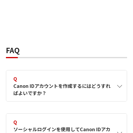
FAQ
Q
Canon IDアカウントを作成するにはどうすれ
ばよいですか？
A
Canon IDアカウントは、氏名、メールアドレス
とパスワードを入力して作成できます。ソーシ
Q
ャルログインを使用して作成することもできま
ソーシャルログインを使用してCanon IDアカ
す。詳しい作成方法は
【カメラ】Canon IDとは