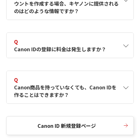
ウントを作成する場合、キヤノンに提供される
何ですか？Canon IDの作成方法は？
をご確認く
のはどのような情報ですか？
ださい。
A
キヤノンはメールアドレスと一部の情報（お客
さまが共有設定しているもの）をお客さまが選
Q
択したサービスから取得します。アカウントを
Canon IDの登録に料金は発生しますか？
簡単に作成できるように、この情報を使用して
Canon IDの登録フォームを入力します。
A
Canon IDの登録には料金は発生しません。
Q
Canon商品を持っていなくても、Canon IDを
作ることはできますか？
A
Canon商品をお持ちでなくても、Canon IDを作
ることができます。
Canon ID 新規登録ページ