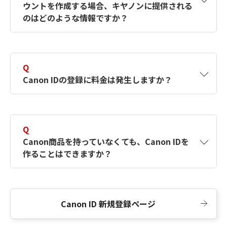
ウントを作成する場合、キヤノンに提供される
何ですか？Canon IDの作成方法は？
をご確認く
のはどのような情報ですか？
ださい。
A
キヤノンはメールアドレスと一部の情報（お客
さまが共有設定しているもの）をお客さまが選
Q
択したサービスから取得します。アカウントを
Canon IDの登録に料金は発生しますか？
簡単に作成できるように、この情報を使用して
Canon IDの登録フォームを入力します。
A
Canon IDの登録には料金は発生しません。
Q
Canon商品を持っていなくても、Canon IDを
作ることはできますか？
A
Canon商品をお持ちでなくても、Canon IDを作
ることができます。
Canon ID 新規登録ページ