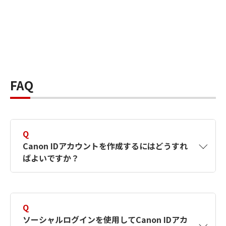
FAQ
Q
Canon IDアカウントを作成するにはどうすれ
ばよいですか？
A
Canon IDアカウントは、氏名、メールアドレス
とパスワードを入力して作成できます。ソーシ
Q
ャルログインを使用して作成することもできま
ソーシャルログインを使用してCanon IDアカ
す。詳しい作成方法は
【カメラ】Canon IDとは