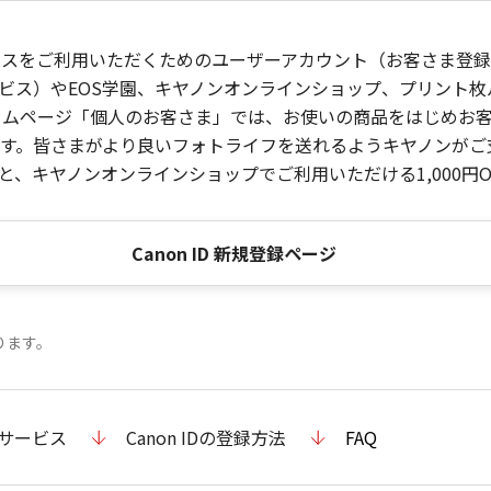
ービスをご利用いただくためのユーザーアカウント（お客さま登録情
ビス）やEOS学園、キヤノンオンラインショップ、プリント
ンホームページ「個人のお客さま」では、お使いの商品をはじめ
。皆さまがより良いフォトライフを送れるようキヤノンがご支援
、キヤノンオンラインショップでご利用いただける1,000円O
Canon ID 新規登録ページ
ります。
のサービス
Canon IDの登録方法
FAQ