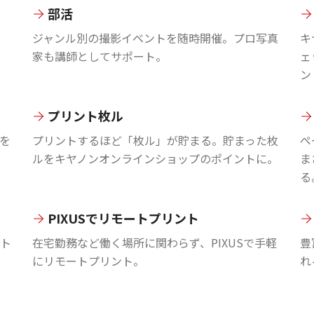
部活
ジャンル別の撮影イベントを随時開催。プロ写真
キ
家も講師としてサポート。
ェ
ン
プリント枚ル
を
プリントするほど「枚ル」が貯まる。貯まった枚
ペ
ルをキヤノンオンラインショップのポイントに。
ま
る
PIXUSでリモートプリント
ント
在宅勤務など働く場所に関わらず、PIXUSで手軽
豊
にリモートプリント。
れ