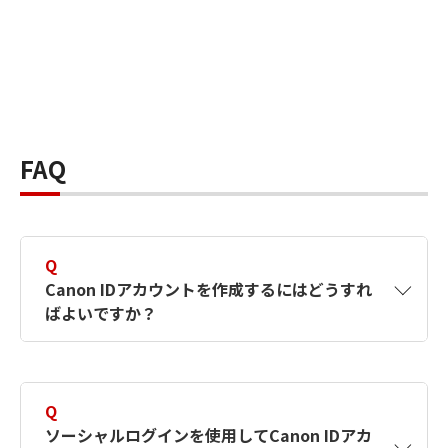
FAQ
Q
Canon IDアカウントを作成するにはどうすれ
ばよいですか？
A
Canon IDアカウントは、氏名、メールアドレス
とパスワードを入力して作成できます。ソーシ
Q
ャルログインを使用して作成することもできま
ソーシャルログインを使用してCanon IDアカ
す。詳しい作成方法は
【カメラ】Canon IDとは