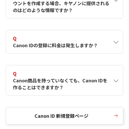
ウントを作成する場合、キヤノンに提供される
何ですか？Canon IDの作成方法は？
をご確認く
のはどのような情報ですか？
ださい。
A
キヤノンはメールアドレスと一部の情報（お客
さまが共有設定しているもの）をお客さまが選
Q
択したサービスから取得します。アカウントを
Canon IDの登録に料金は発生しますか？
簡単に作成できるように、この情報を使用して
Canon IDの登録フォームを入力します。
A
Canon IDの登録には料金は発生しません。
Q
Canon商品を持っていなくても、Canon IDを
作ることはできますか？
A
Canon商品をお持ちでなくても、Canon IDを作
ることができます。
Canon ID 新規登録ページ