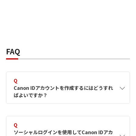
FAQ
Q
Canon IDアカウントを作成するにはどうすれ
ばよいですか？
A
Canon IDアカウントは、氏名、メールアドレス
とパスワードを入力して作成できます。ソーシ
Q
ャルログインを使用して作成することもできま
ソーシャルログインを使用してCanon IDアカ
す。詳しい作成方法は
【カメラ】Canon IDとは