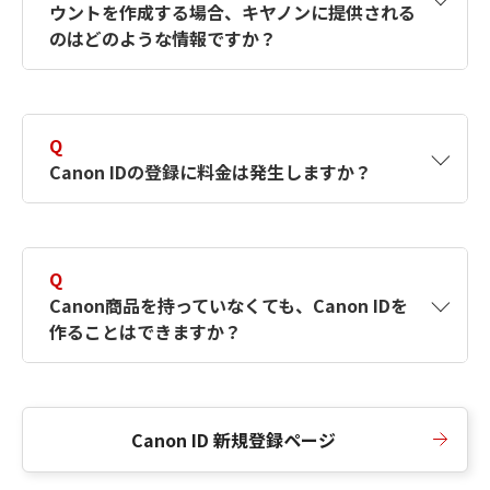
ウントを作成する場合、キヤノンに提供される
何ですか？Canon IDの作成方法は？
をご確認く
のはどのような情報ですか？
ださい。
A
キヤノンはメールアドレスと一部の情報（お客
さまが共有設定しているもの）をお客さまが選
Q
択したサービスから取得します。アカウントを
Canon IDの登録に料金は発生しますか？
簡単に作成できるように、この情報を使用して
Canon IDの登録フォームを入力します。
A
Canon IDの登録には料金は発生しません。
Q
Canon商品を持っていなくても、Canon IDを
作ることはできますか？
A
Canon商品をお持ちでなくても、Canon IDを作
ることができます。
Canon ID 新規登録ページ