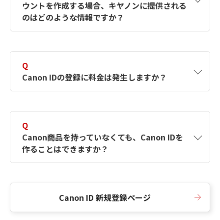
ウントを作成する場合、キヤノンに提供される
何ですか？Canon IDの作成方法は？
をご確認く
のはどのような情報ですか？
ださい。
A
キヤノンはメールアドレスと一部の情報（お客
さまが共有設定しているもの）をお客さまが選
Q
択したサービスから取得します。アカウントを
Canon IDの登録に料金は発生しますか？
簡単に作成できるように、この情報を使用して
Canon IDの登録フォームを入力します。
A
Canon IDの登録には料金は発生しません。
Q
Canon商品を持っていなくても、Canon IDを
作ることはできますか？
A
Canon商品をお持ちでなくても、Canon IDを作
ることができます。
Canon ID 新規登録ページ