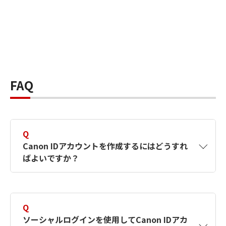
FAQ
Q
Canon IDアカウントを作成するにはどうすれ
ばよいですか？
A
Canon IDアカウントは、氏名、メールアドレス
とパスワードを入力して作成できます。ソーシ
Q
ャルログインを使用して作成することもできま
ソーシャルログインを使用してCanon IDアカ
す。詳しい作成方法は
【カメラ】Canon IDとは