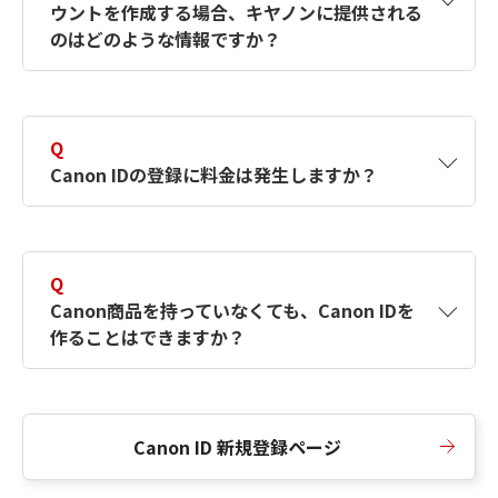
ウントを作成する場合、キヤノンに提供される
何ですか？Canon IDの作成方法は？
をご確認く
のはどのような情報ですか？
ださい。
A
キヤノンはメールアドレスと一部の情報（お客
さまが共有設定しているもの）をお客さまが選
Q
択したサービスから取得します。アカウントを
Canon IDの登録に料金は発生しますか？
簡単に作成できるように、この情報を使用して
Canon IDの登録フォームを入力します。
A
Canon IDの登録には料金は発生しません。
Q
Canon商品を持っていなくても、Canon IDを
作ることはできますか？
A
Canon商品をお持ちでなくても、Canon IDを作
ることができます。
Canon ID 新規登録ページ