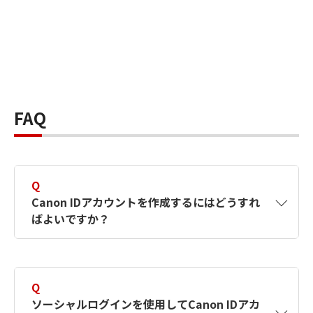
FAQ
Q
Canon IDアカウントを作成するにはどうすれ
ばよいですか？
A
Canon IDアカウントは、氏名、メールアドレス
とパスワードを入力して作成できます。ソーシ
Q
ャルログインを使用して作成することもできま
ソーシャルログインを使用してCanon IDアカ
す。詳しい作成方法は
【カメラ】Canon IDとは