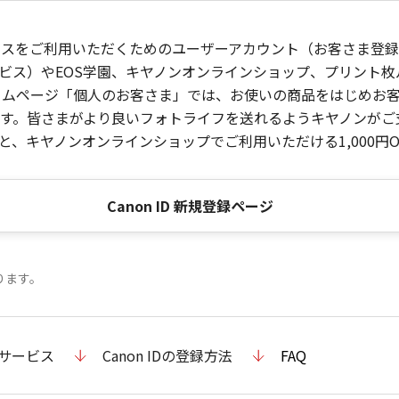
ービスをご利用いただくためのユーザーアカウント（お客さま登録情
ビス）やEOS学園、キヤノンオンラインショップ、プリント
ンホームページ「個人のお客さま」では、お使いの商品をはじめ
。皆さまがより良いフォトライフを送れるようキヤノンがご支援
、キヤノンオンラインショップでご利用いただける1,000円O
Canon ID 新規登録ページ
ります。
のサービス
Canon IDの登録方法
FAQ