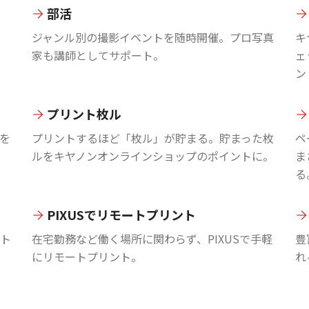
部活
ジャンル別の撮影イベントを随時開催。プロ写真
キ
家も講師としてサポート。
ェ
ン
プリント枚ル
を
プリントするほど「枚ル」が貯まる。貯まった枚
ペ
ルをキヤノンオンラインショップのポイントに。
ま
る
PIXUSでリモートプリント
ント
在宅勤務など働く場所に関わらず、PIXUSで手軽
豊
にリモートプリント。
れ