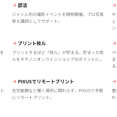
部活
ジャンル別の撮影イベントを随時開催。プロ写真
キ
家も講師としてサポート。
ェ
ン
プリント枚ル
を
プリントするほど「枚ル」が貯まる。貯まった枚
ペ
ルをキヤノンオンラインショップのポイントに。
ま
る
PIXUSでリモートプリント
ント
在宅勤務など働く場所に関わらず、PIXUSで手軽
豊
にリモートプリント。
れ