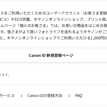
ービスをご利用いただくためのユーザーアカウント（お客さま登録情
ビス）やEOS学園、キヤノンオンラインショップ、プリント
ンホームページ「個人のお客さま」では、お使いの商品をはじめ
。皆さまがより良いフォトライフを送れるようキヤノンがご支援
、キヤノンオンラインショップでご利用いただける1,000円O
Canon ID 新規登録ページ
ります。
のサービス
Canon IDの登録方法
FAQ