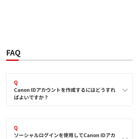
FAQ
Q
Canon IDアカウントを作成するにはどうすれ
ばよいですか？
A
Canon IDアカウントは、氏名、メールアドレス
とパスワードを入力して作成できます。ソーシ
Q
ャルログインを使用して作成することもできま
ソーシャルログインを使用してCanon IDアカ
す。詳しい作成方法は
【カメラ】Canon IDとは