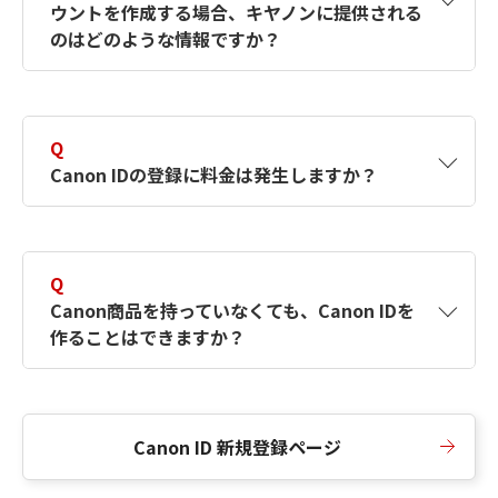
ウントを作成する場合、キヤノンに提供される
何ですか？Canon IDの作成方法は？
をご確認く
のはどのような情報ですか？
ださい。
A
キヤノンはメールアドレスと一部の情報（お客
さまが共有設定しているもの）をお客さまが選
Q
択したサービスから取得します。アカウントを
Canon IDの登録に料金は発生しますか？
簡単に作成できるように、この情報を使用して
Canon IDの登録フォームを入力します。
A
Canon IDの登録には料金は発生しません。
Q
Canon商品を持っていなくても、Canon IDを
作ることはできますか？
A
Canon商品をお持ちでなくても、Canon IDを作
ることができます。
Canon ID 新規登録ページ