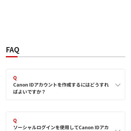
FAQ
Q
Canon IDアカウントを作成するにはどうすれ
ばよいですか？
A
Canon IDアカウントは、氏名、メールアドレス
とパスワードを入力して作成できます。ソーシ
Q
ャルログインを使用して作成することもできま
ソーシャルログインを使用してCanon IDアカ
す。詳しい作成方法は
【カメラ】Canon IDとは