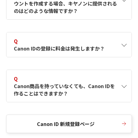
ウントを作成する場合、キヤノンに提供される
何ですか？Canon IDの作成方法は？
をご確認く
のはどのような情報ですか？
ださい。
A
キヤノンはメールアドレスと一部の情報（お客
さまが共有設定しているもの）をお客さまが選
Q
択したサービスから取得します。アカウントを
Canon IDの登録に料金は発生しますか？
簡単に作成できるように、この情報を使用して
Canon IDの登録フォームを入力します。
A
Canon IDの登録には料金は発生しません。
Q
Canon商品を持っていなくても、Canon IDを
作ることはできますか？
A
Canon商品をお持ちでなくても、Canon IDを作
ることができます。
Canon ID 新規登録ページ