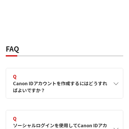
FAQ
Q
Canon IDアカウントを作成するにはどうすれ
ばよいですか？
A
Canon IDアカウントは、氏名、メールアドレス
とパスワードを入力して作成できます。ソーシ
Q
ャルログインを使用して作成することもできま
ソーシャルログインを使用してCanon IDアカ
す。詳しい作成方法は
【カメラ】Canon IDとは