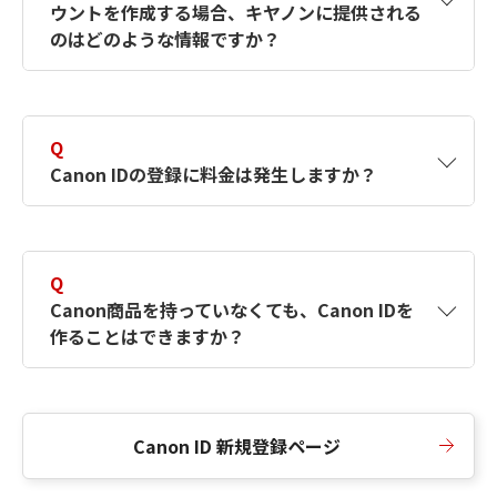
ウントを作成する場合、キヤノンに提供される
何ですか？Canon IDの作成方法は？
をご確認く
のはどのような情報ですか？
ださい。
A
キヤノンはメールアドレスと一部の情報（お客
さまが共有設定しているもの）をお客さまが選
Q
択したサービスから取得します。アカウントを
Canon IDの登録に料金は発生しますか？
簡単に作成できるように、この情報を使用して
Canon IDの登録フォームを入力します。
A
Canon IDの登録には料金は発生しません。
Q
Canon商品を持っていなくても、Canon IDを
作ることはできますか？
A
Canon商品をお持ちでなくても、Canon IDを作
ることができます。
Canon ID 新規登録ページ