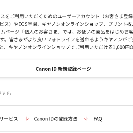
ービスをご利用いただくためのユーザーアカウント（お客さま登録情
ビス）やEOS学園、キヤノンオンラインショップ、プリント
ンホームページ「個人のお客さま」では、お使いの商品をはじめ
。皆さまがより良いフォトライフを送れるようキヤノンがご支援
、キヤノンオンラインショップでご利用いただける1,000円O
Canon ID 新規登録ページ
ります。
のサービス
Canon IDの登録方法
FAQ