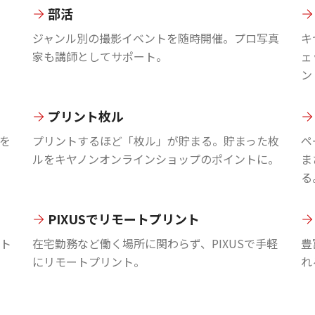
部活
ジャンル別の撮影イベントを随時開催。プロ写真
キ
家も講師としてサポート。
ェ
ン
プリント枚ル
を
プリントするほど「枚ル」が貯まる。貯まった枚
ペ
ルをキヤノンオンラインショップのポイントに。
ま
る
PIXUSでリモートプリント
ント
在宅勤務など働く場所に関わらず、PIXUSで手軽
豊
にリモートプリント。
れ