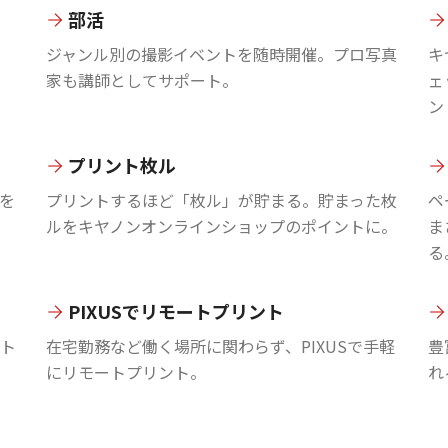
部活
ジャンル別の撮影イベントを随時開催。プロ写真
キ
家も講師としてサポート。
ェ
ン
プリント枚ル
を
プリントするほど「枚ル」が貯まる。貯まった枚
ペ
ルをキヤノンオンラインショップのポイントに。
ま
る
PIXUSでリモートプリント
ント
在宅勤務など働く場所に関わらず、PIXUSで手軽
豊
にリモートプリント。
れ