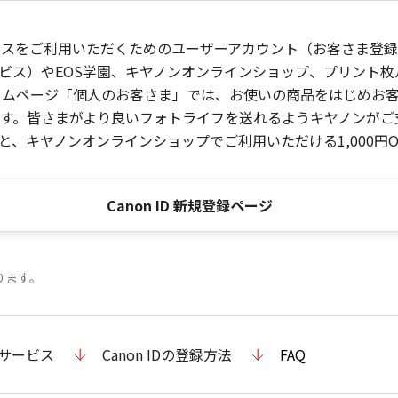
ービスをご利用いただくためのユーザーアカウント（お客さま登録情
ビス）やEOS学園、キヤノンオンラインショップ、プリント
ンホームページ「個人のお客さま」では、お使いの商品をはじめ
。皆さまがより良いフォトライフを送れるようキヤノンがご支援
、キヤノンオンラインショップでご利用いただける1,000円O
Canon ID 新規登録ページ
ります。
のサービス
Canon IDの登録方法
FAQ