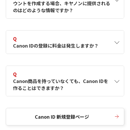
ウントを作成する場合、キヤノンに提供される
何ですか？Canon IDの作成方法は？
をご確認く
のはどのような情報ですか？
ださい。
A
キヤノンはメールアドレスと一部の情報（お客
さまが共有設定しているもの）をお客さまが選
Q
択したサービスから取得します。アカウントを
Canon IDの登録に料金は発生しますか？
簡単に作成できるように、この情報を使用して
Canon IDの登録フォームを入力します。
A
Canon IDの登録には料金は発生しません。
Q
Canon商品を持っていなくても、Canon IDを
作ることはできますか？
A
Canon商品をお持ちでなくても、Canon IDを作
ることができます。
Canon ID 新規登録ページ