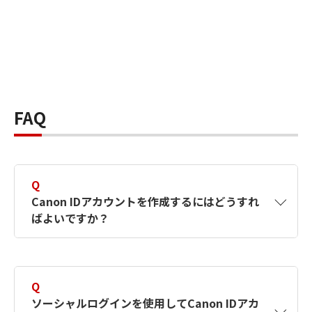
FAQ
Q
Canon IDアカウントを作成するにはどうすれ
ばよいですか？
A
Canon IDアカウントは、氏名、メールアドレス
とパスワードを入力して作成できます。ソーシ
Q
ャルログインを使用して作成することもできま
ソーシャルログインを使用してCanon IDアカ
す。詳しい作成方法は
【カメラ】Canon IDとは