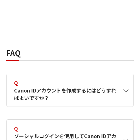
FAQ
Q
Canon IDアカウントを作成するにはどうすれ
ばよいですか？
A
Canon IDアカウントは、氏名、メールアドレス
とパスワードを入力して作成できます。ソーシ
Q
ャルログインを使用して作成することもできま
ソーシャルログインを使用してCanon IDアカ
す。詳しい作成方法は
【カメラ】Canon IDとは