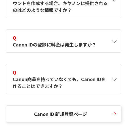
ウントを作成する場合、キヤノンに提供される
何ですか？Canon IDの作成方法は？
をご確認く
のはどのような情報ですか？
ださい。
A
キヤノンはメールアドレスと一部の情報（お客
さまが共有設定しているもの）をお客さまが選
Q
択したサービスから取得します。アカウントを
Canon IDの登録に料金は発生しますか？
簡単に作成できるように、この情報を使用して
Canon IDの登録フォームを入力します。
A
Canon IDの登録には料金は発生しません。
Q
Canon商品を持っていなくても、Canon IDを
作ることはできますか？
A
Canon商品をお持ちでなくても、Canon IDを作
ることができます。
Canon ID 新規登録ページ