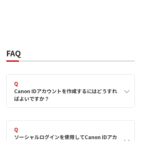
FAQ
Q
Canon IDアカウントを作成するにはどうすれ
ばよいですか？
A
Canon IDアカウントは、氏名、メールアドレス
とパスワードを入力して作成できます。ソーシ
Q
ャルログインを使用して作成することもできま
ソーシャルログインを使用してCanon IDアカ
す。詳しい作成方法は
【カメラ】Canon IDとは