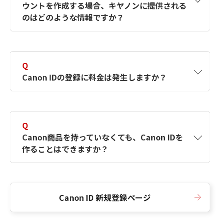
ウントを作成する場合、キヤノンに提供される
何ですか？Canon IDの作成方法は？
をご確認く
のはどのような情報ですか？
ださい。
A
キヤノンはメールアドレスと一部の情報（お客
さまが共有設定しているもの）をお客さまが選
Q
択したサービスから取得します。アカウントを
Canon IDの登録に料金は発生しますか？
簡単に作成できるように、この情報を使用して
Canon IDの登録フォームを入力します。
A
Canon IDの登録には料金は発生しません。
Q
Canon商品を持っていなくても、Canon IDを
作ることはできますか？
A
Canon商品をお持ちでなくても、Canon IDを作
ることができます。
Canon ID 新規登録ページ