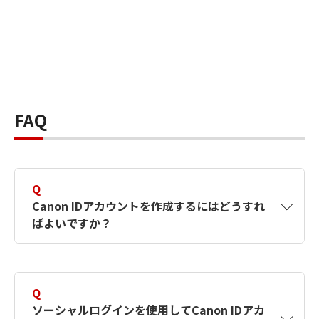
FAQ
Q
Canon IDアカウントを作成するにはどうすれ
ばよいですか？
A
Canon IDアカウントは、氏名、メールアドレス
とパスワードを入力して作成できます。ソーシ
Q
ャルログインを使用して作成することもできま
ソーシャルログインを使用してCanon IDアカ
す。詳しい作成方法は
【カメラ】Canon IDとは