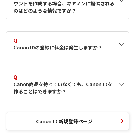
ウントを作成する場合、キヤノンに提供される
何ですか？Canon IDの作成方法は？
をご確認く
のはどのような情報ですか？
ださい。
A
キヤノンはメールアドレスと一部の情報（お客
さまが共有設定しているもの）をお客さまが選
Q
択したサービスから取得します。アカウントを
Canon IDの登録に料金は発生しますか？
簡単に作成できるように、この情報を使用して
Canon IDの登録フォームを入力します。
A
Canon IDの登録には料金は発生しません。
Q
Canon商品を持っていなくても、Canon IDを
作ることはできますか？
A
Canon商品をお持ちでなくても、Canon IDを作
ることができます。
Canon ID 新規登録ページ