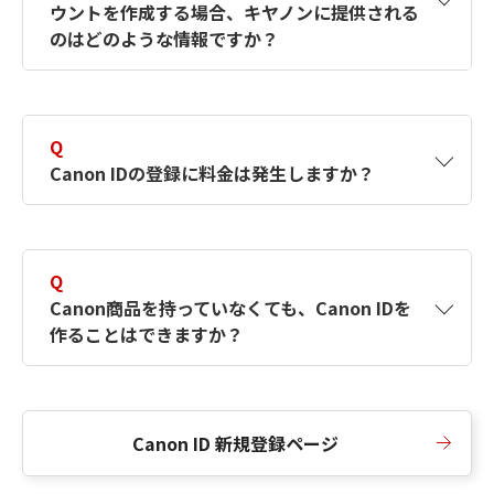
ウントを作成する場合、キヤノンに提供される
何ですか？Canon IDの作成方法は？
をご確認く
のはどのような情報ですか？
ださい。
A
キヤノンはメールアドレスと一部の情報（お客
さまが共有設定しているもの）をお客さまが選
Q
択したサービスから取得します。アカウントを
Canon IDの登録に料金は発生しますか？
簡単に作成できるように、この情報を使用して
Canon IDの登録フォームを入力します。
A
Canon IDの登録には料金は発生しません。
Q
Canon商品を持っていなくても、Canon IDを
作ることはできますか？
A
Canon商品をお持ちでなくても、Canon IDを作
ることができます。
Canon ID 新規登録ページ