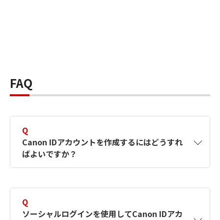
FAQ
Q
Canon IDアカウントを作成するにはどうすれ
ばよいですか？
A
Canon IDアカウントは、氏名、メールアドレス
とパスワードを入力して作成できます。ソーシ
Q
ャルログインを使用して作成することもできま
ソーシャルログインを使用してCanon IDアカ
す。詳しい作成方法は
【カメラ】Canon IDとは