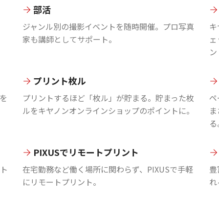
部活
ジャンル別の撮影イベントを随時開催。プロ写真
キ
家も講師としてサポート。
ェ
ン
プリント枚ル
を
プリントするほど「枚ル」が貯まる。貯まった枚
ペ
ルをキヤノンオンラインショップのポイントに。
ま
る
PIXUSでリモートプリント
ント
在宅勤務など働く場所に関わらず、PIXUSで手軽
豊
にリモートプリント。
れ