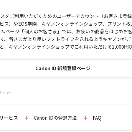
ービスをご利用いただくためのユーザーアカウント（お客さま登録情
ビス）やEOS学園、キヤノンオンラインショップ、プリント
ンホームページ「個人のお客さま」では、お使いの商品をはじめ
。皆さまがより良いフォトライフを送れるようキヤノンがご支援
、キヤノンオンラインショップでご利用いただける1,000円O
Canon ID 新規登録ページ
ります。
のサービス
Canon IDの登録方法
FAQ