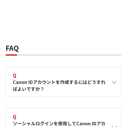
FAQ
Q
Canon IDアカウントを作成するにはどうすれ
ばよいですか？
A
Canon IDアカウントは、氏名、メールアドレス
とパスワードを入力して作成できます。ソーシ
Q
ャルログインを使用して作成することもできま
ソーシャルログインを使用してCanon IDアカ
す。詳しい作成方法は
【カメラ】Canon IDとは