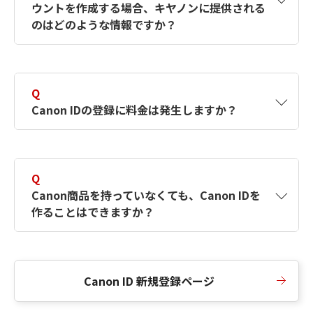
ウントを作成する場合、キヤノンに提供される
何ですか？Canon IDの作成方法は？
をご確認く
のはどのような情報ですか？
ださい。
A
キヤノンはメールアドレスと一部の情報（お客
さまが共有設定しているもの）をお客さまが選
Q
択したサービスから取得します。アカウントを
Canon IDの登録に料金は発生しますか？
簡単に作成できるように、この情報を使用して
Canon IDの登録フォームを入力します。
A
Canon IDの登録には料金は発生しません。
Q
Canon商品を持っていなくても、Canon IDを
作ることはできますか？
A
Canon商品をお持ちでなくても、Canon IDを作
ることができます。
Canon ID 新規登録ページ