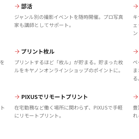
部活
ジャンル別の撮影イベントを随時開催。プロ写真
キ
家も講師としてサポート。
ェ
ン
プリント枚ル
を
プリントするほど「枚ル」が貯まる。貯まった枚
ペ
ルをキヤノンオンラインショップのポイントに。
ま
る
PIXUSでリモートプリント
ント
在宅勤務など働く場所に関わらず、PIXUSで手軽
豊
にリモートプリント。
れ