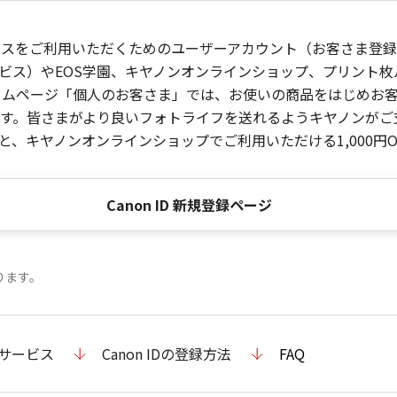
ービスをご利用いただくためのユーザーアカウント（お客さま登録情
ビス）やEOS学園、キヤノンオンラインショップ、プリント
ンホームページ「個人のお客さま」では、お使いの商品をはじめ
。皆さまがより良いフォトライフを送れるようキヤノンがご支援
、キヤノンオンラインショップでご利用いただける1,000円O
Canon ID 新規登録ページ
ります。
のサービス
Canon IDの登録方法
FAQ