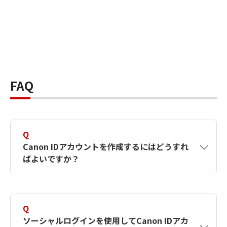
FAQ
Q
Canon IDアカウントを作成するにはどうすれ
ばよいですか？
A
Canon IDアカウントは、氏名、メールアドレス
とパスワードを入力して作成できます。ソーシ
Q
ャルログインを使用して作成することもできま
ソーシャルログインを使用してCanon IDアカ
す。詳しい作成方法は
【カメラ】Canon IDとは