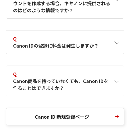
ウントを作成する場合、キヤノンに提供される
何ですか？Canon IDの作成方法は？
をご確認く
のはどのような情報ですか？
ださい。
A
キヤノンはメールアドレスと一部の情報（お客
さまが共有設定しているもの）をお客さまが選
Q
択したサービスから取得します。アカウントを
Canon IDの登録に料金は発生しますか？
簡単に作成できるように、この情報を使用して
Canon IDの登録フォームを入力します。
A
Canon IDの登録には料金は発生しません。
Q
Canon商品を持っていなくても、Canon IDを
作ることはできますか？
A
Canon商品をお持ちでなくても、Canon IDを作
ることができます。
Canon ID 新規登録ページ