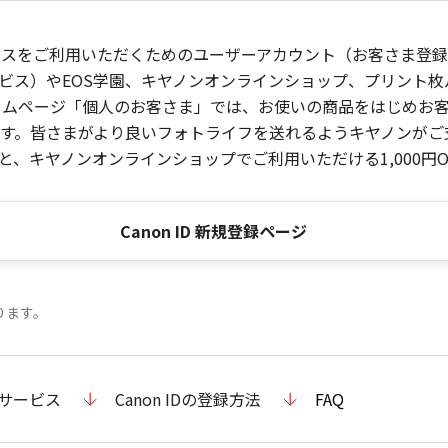
ービスをご利用いただくためのユーザーアカウント（お客さま登録情
ビス）やEOS学園、キヤノンオンラインショップ、プリント
ンホームページ「個人のお客さま」では、お使いの商品をはじめ
。皆さまがより良いフォトライフを送れるようキヤノンがご支援
、キヤノンオンラインショップでご利用いただける1,000円O
Canon ID 新規登録ページ
ります。
のサービス
Canon IDの登録方法
FAQ