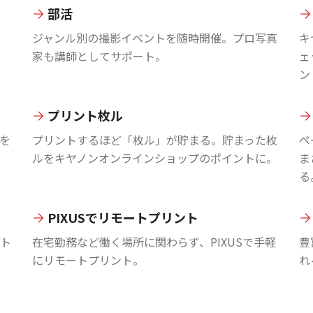
部活
ジャンル別の撮影イベントを随時開催。プロ写真
キ
家も講師としてサポート。
ェ
ン
プリント枚ル
を
プリントするほど「枚ル」が貯まる。貯まった枚
ペ
ルをキヤノンオンラインショップのポイントに。
ま
る
PIXUSでリモートプリント
ント
在宅勤務など働く場所に関わらず、PIXUSで手軽
豊
にリモートプリント。
れ