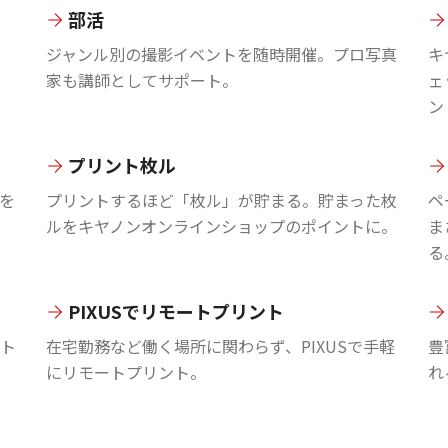
部活
ジャンル別の撮影イベントを随時開催。プロ写真
キ
家も講師としてサポート。
ェ
ン
プリント枚ル
を
プリントするほど「枚ル」が貯まる。貯まった枚
ペ
ルをキヤノンオンラインショップのポイントに。
ま
る
PIXUSでリモートプリント
ント
在宅勤務など働く場所に関わらず、PIXUSで手軽
豊
にリモートプリント。
れ