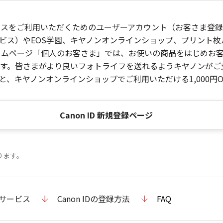
ービスをご利用いただくためのユーザーアカウント（お客さま登録情
ビス）やEOS学園、キヤノンオンラインショップ、プリント
ンホームページ「個人のお客さま」では、お使いの商品をはじめ
。皆さまがより良いフォトライフを送れるようキヤノンがご支援
、キヤノンオンラインショップでご利用いただける1,000円O
Canon ID 新規登録ページ
ります。
のサービス
Canon IDの登録方法
FAQ