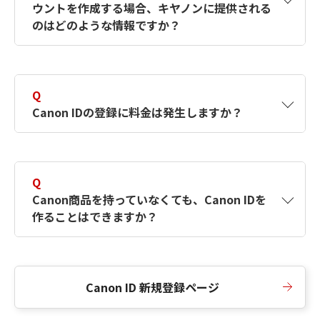
ウントを作成する場合、キヤノンに提供される
何ですか？Canon IDの作成方法は？
をご確認く
のはどのような情報ですか？
ださい。
A
キヤノンはメールアドレスと一部の情報（お客
さまが共有設定しているもの）をお客さまが選
Q
択したサービスから取得します。アカウントを
Canon IDの登録に料金は発生しますか？
簡単に作成できるように、この情報を使用して
Canon IDの登録フォームを入力します。
A
Canon IDの登録には料金は発生しません。
Q
Canon商品を持っていなくても、Canon IDを
作ることはできますか？
A
Canon商品をお持ちでなくても、Canon IDを作
ることができます。
Canon ID 新規登録ページ