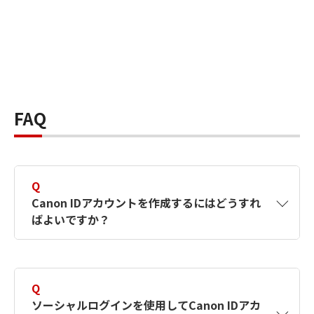
FAQ
Q
Canon IDアカウントを作成するにはどうすれ
ばよいですか？
A
Canon IDアカウントは、氏名、メールアドレス
とパスワードを入力して作成できます。ソーシ
Q
ャルログインを使用して作成することもできま
ソーシャルログインを使用してCanon IDアカ
す。詳しい作成方法は
【カメラ】Canon IDとは