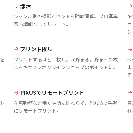
部活
ジャンル別の撮影イベントを随時開催。プロ写真
キ
家も講師としてサポート。
ェ
ン
プリント枚ル
を
プリントするほど「枚ル」が貯まる。貯まった枚
ペ
ルをキヤノンオンラインショップのポイントに。
ま
る
PIXUSでリモートプリント
ント
在宅勤務など働く場所に関わらず、PIXUSで手軽
豊
にリモートプリント。
れ