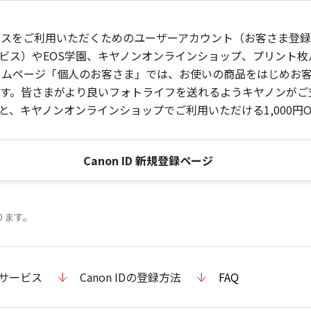
ービスをご利用いただくためのユーザーアカウント（お客さま登録情
ビス）やEOS学園、キヤノンオンラインショップ、プリント
ンホームページ「個人のお客さま」では、お使いの商品をはじめ
。皆さまがより良いフォトライフを送れるようキヤノンがご支援
、キヤノンオンラインショップでご利用いただける1,000円O
Canon ID 新規登録ページ
ります。
のサービス
Canon IDの登録方法
FAQ