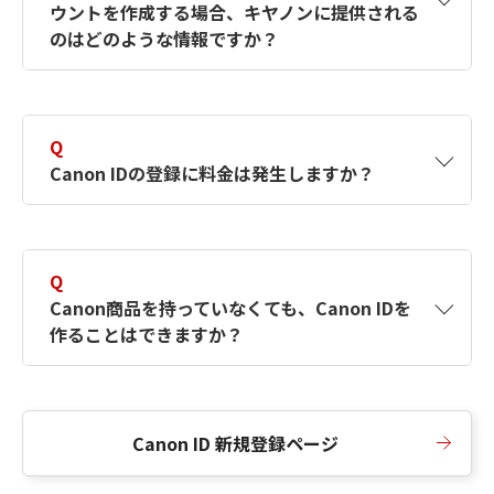
ウントを作成する場合、キヤノンに提供される
何ですか？Canon IDの作成方法は？
をご確認く
のはどのような情報ですか？
ださい。
A
キヤノンはメールアドレスと一部の情報（お客
さまが共有設定しているもの）をお客さまが選
Q
択したサービスから取得します。アカウントを
Canon IDの登録に料金は発生しますか？
簡単に作成できるように、この情報を使用して
Canon IDの登録フォームを入力します。
A
Canon IDの登録には料金は発生しません。
Q
Canon商品を持っていなくても、Canon IDを
作ることはできますか？
A
Canon商品をお持ちでなくても、Canon IDを作
ることができます。
Canon ID 新規登録ページ