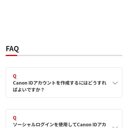
FAQ
Q
Canon IDアカウントを作成するにはどうすれ
ばよいですか？
A
Canon IDアカウントは、氏名、メールアドレス
とパスワードを入力して作成できます。ソーシ
Q
ャルログインを使用して作成することもできま
ソーシャルログインを使用してCanon IDアカ
す。詳しい作成方法は
【カメラ】Canon IDとは