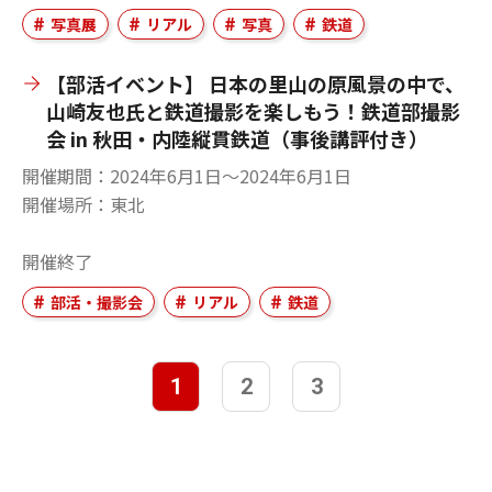
写真展
リアル
写真
鉄道
【部活イベント】 日本の里山の原風景の中で、
山崎友也氏と鉄道撮影を楽しもう！鉄道部撮影
会 in 秋田・内陸縦貫鉄道（事後講評付き）
開催期間
2024年6月1日〜2024年6月1日
開催場所
東北
開催終了
部活・撮影会
リアル
鉄道
1
2
3