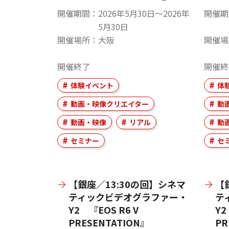
開催期間
2026年5月30日〜2026年
開催期
5月30日
開催場所
大阪
開催場
開催終了
開催終
体験イベント
体
動画・映像クリエイター
動
動画・映像
リアル
動
セミナー
セ
【銀座／13:30の回】シネマ
【
ティックビデオグラファー・
テ
Y2 『EOS R6 V
Y2
PRESENTATION』
PR