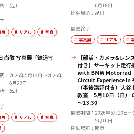
6月18日
所
品川
開催場所
品川
了
開催終了
真展
リアル
写真
写真展
リアル
田 尚敬 写真展「鉄道写
【部活・カメラ&レン
」
付き】サーキット走行
with BMW Motorrad
間
2026年5月14日〜2026年
Circuit Experience i
6月22日
（事後講評付き）大谷 
所
品川
教室 5月10日（日） 0
～13:30
了
開催期間
2026年5月10日〜
真展
リアル
写真
5月10日
開催場所
関東
道