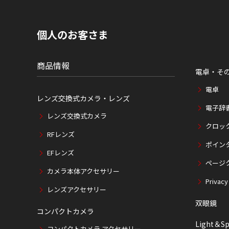
内
の
現
個人のお客さま
在
位
置
商品情報
電卓・そ
電卓
レンズ交換式カメラ・レンズ
電子辞
レンズ交換式カメラ
クロッ
RFレンズ
ポイン
EFレンズ
ページ
カメラ本体アクセサリー
Privacy
レンズアクセサリー
双眼鏡
コンパクトカメラ
Light＆Sp
コンパクトカメラ アクセサリー