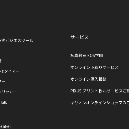
サービス
の他ビジネスツール
写真教室 EOS学園
書
オンライン下取りサービス
ク&タイマー
オンライン購入相談
ター
PIXUS プリント枚ルサービスご
クリッカー
 Talk
キヤノンオンラインショップの
eaker