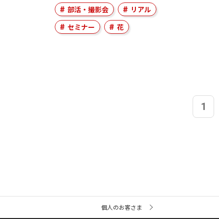
部活・撮影会
リアル
セミナー
花
1
サ
個人のお客さま
イ
ト