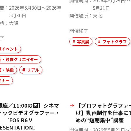
開催期間
2026年5月29日〜
間
2026年5月30日〜2026年
5月31日
5月30日
開催場所
東北
所
大阪
開催終了
了
写真展
フォトクラブ
験イベント
画・映像クリエイター
画・映像
リアル
ミナー
銀座／11:00の回】シネマ
【プロフォトグラファ
ィックビデオグラファー・
け】動画制作を仕事に
 『EOS R6 V
めの“短期集中”講座
ESENTATION』
開催期間
2026年5月21日〜