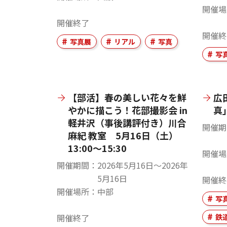
開催場
開催終了
開催終
写真展
リアル
写真
写
【部活】春の美しい花々を鮮
広
やかに描こう！花部撮影会 in
真
軽井沢（事後講評付き）川合
開催期
麻紀 教室 5月16日（土）
13:00～15:30
開催場
開催期間
2026年5月16日〜2026年
5月16日
開催終
開催場所
中部
写
開催終了
鉄