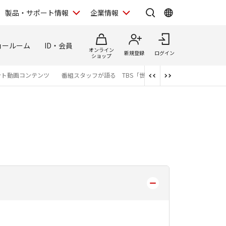
製品・サポート情報
企業情報
ョールーム
ID・会員
オンライン
新規登録
ログイン
ショップ
ント動画コンテンツ
番組スタッフが語る TBS「世界遺産」制作の裏側