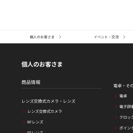
サ
個人のお客さま
イベント・交流
イ
ト
内
の
現
個人のお客さま
在
位
置
商品情報
電卓・そ
電卓
レンズ交換式カメラ・レンズ
電子辞
レンズ交換式カメラ
クロッ
RFレンズ
ポイン
EFレンズ