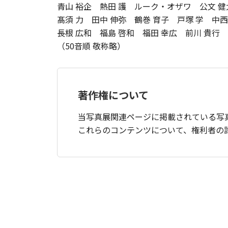
青山 裕企 熱田 護 ルーク・オザワ 公文 健太郎
髙須 力 田中 伸弥 鶴巻 育子 戸塚 学 中西
長根 広和 福島 啓和 福田 幸広 前川 貴行 
（50音順 敬称略）
著作権について
当写真展関連ページに掲載されている写
これらのコンテンツについて、権利者の