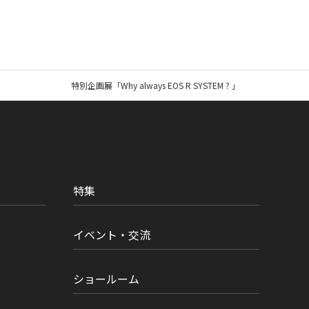
特別企画展「Why always EOS R SYSTEM ? 」
特集
イベント・交流
ショールーム