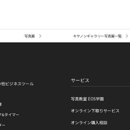
写真展
キヤノンギャラリー写真展一覧
サービス
の他ビジネスツール
写真教室 EOS学園
書
オンライン下取りサービス
ク&タイマー
オンライン購入相談
ター