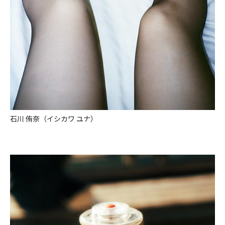
石川 侑奈（イシカワ ユナ）