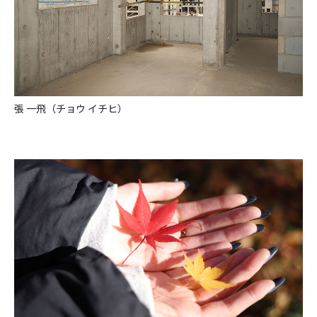
張 一飛（チョウ イチヒ）