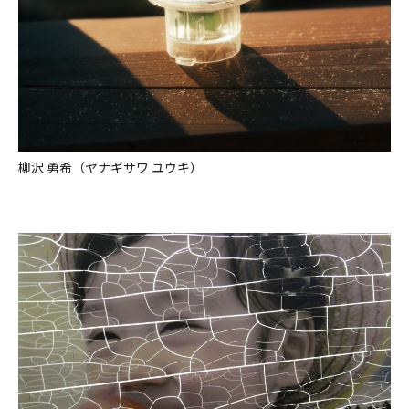
柳沢 勇希（ヤナギサワ ユウキ）