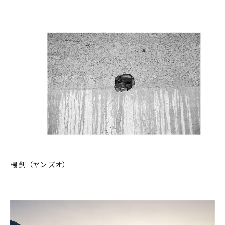
楊 釗（ヤン ズオ）