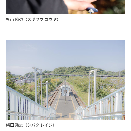
杉山 侑弥（スギヤマ ユウヤ）
柴田 羚志（シバタ レイジ）